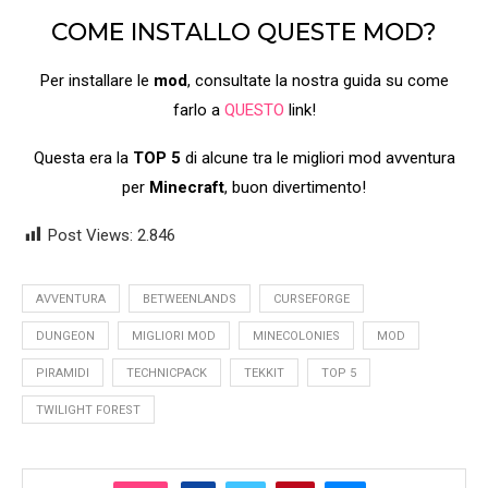
COME INSTALLO QUESTE MOD?
Per installare le
mod
, consultate la nostra guida su come
farlo a
QUESTO
link!
Questa era la
TOP 5
di alcune tra le migliori mod avventura
per
Minecraft
, buon divertimento!
Post Views:
2.846
AVVENTURA
BETWEENLANDS
CURSEFORGE
DUNGEON
MIGLIORI MOD
MINECOLONIES
MOD
PIRAMIDI
TECHNICPACK
TEKKIT
TOP 5
TWILIGHT FOREST