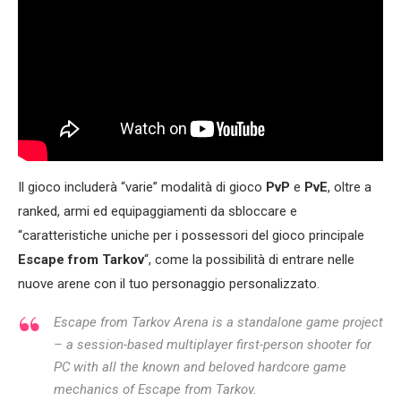
Il gioco includerà “varie” modalità di gioco
PvP
e
PvE
, oltre a
ranked, armi ed equipaggiamenti da sbloccare e
“caratteristiche uniche per i possessori del gioco principale
Escape from Tarkov
“, come la possibilità di entrare nelle
nuove arene con il tuo personaggio personalizzato.
Escape from Tarkov Arena is a standalone game project
– a session-based multiplayer first-person shooter for
PC with all the known and beloved hardcore game
mechanics of Escape from Tarkov.