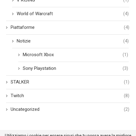
V RISING
(1)
World of Warcraft
(4)
Piattaforme
(4)
Notizie
(4)
Microsoft Xbox
(1)
Sony Playstation
(3)
STALKER
(1)
Twitch
(8)
Uncategorized
(2)
Utilizziamo i cookie per essere sicuri che tu possa avere la migliore