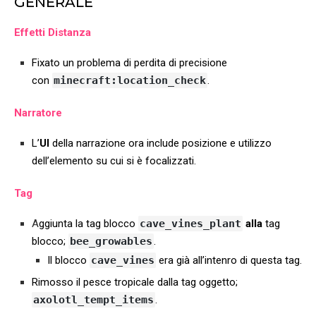
GENERALE
Effetti Distanza
Fixato un problema di perdita di precisione
con
minecraft:location_check
.
Narratore
L’
UI
della narrazione ora include posizione e utilizzo
dell’elemento su cui si è focalizzati.
Tag
A
ggiunta la tag blocco
cave_vines_plant
alla
tag
blocco;
bee_growables
.
Il blocco
cave_vines
era già all’intenro di questa tag.
Rimosso il pesce tropicale dalla tag oggetto;
axolotl_tempt_items
.