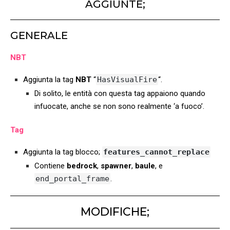
AGGIUNTE;
GENERALE
NBT
Aggiunta la tag
NBT
“
HasVisualFire
“.
Di solito, le entità con questa tag appaiono quando
infuocate, anche se non sono realmente ‘a fuoco’.
Tag
Aggiunta la tag blocco;
features_cannot_replace
Contiene
bedrock
,
spawner
,
baule
, e
end_portal_frame
.
MODIFICHE;