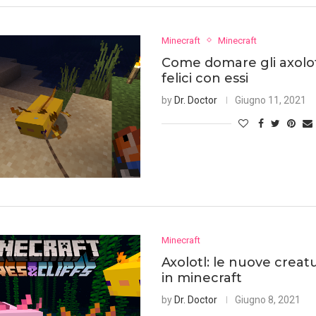
Minecraft
Minecraft
Come domare gli axolot
felici con essi
by
Dr. Doctor
Giugno 11, 2021
Minecraft
Axolotl: le nuove crea
in minecraft
by
Dr. Doctor
Giugno 8, 2021