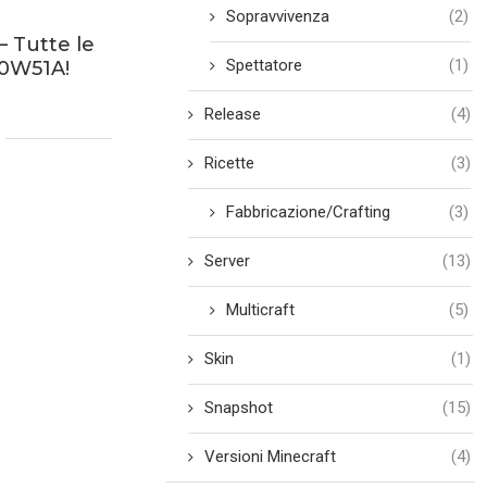
Sopravvivenza
(2)
– Tutte le
Spettatore
(1)
20W51A!
Release
(4)
Ricette
(3)
Fabbricazione/Crafting
(3)
Server
(13)
Multicraft
(5)
Skin
(1)
Snapshot
(15)
Versioni Minecraft
(4)