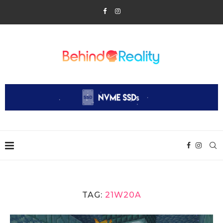
TAG:
21W20A