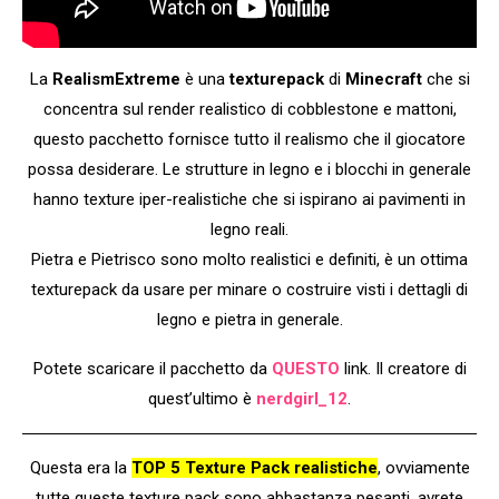
La
RealismExtreme
è una
texturepack
di
Minecraft
che si
concentra sul render realistico di cobblestone e mattoni,
questo pacchetto fornisce tutto il realismo che il giocatore
possa desiderare. Le strutture in legno e i blocchi in generale
hanno texture iper-realistiche che si ispirano ai pavimenti in
legno reali.
Pietra e Pietrisco sono molto realistici e definiti, è un ottima
texturepack da usare per minare o costruire visti i dettagli di
legno e pietra in generale.
Potete scaricare il pacchetto da
QUESTO
link. Il creatore di
quest’ultimo è
nerdgirl_12
.
Questa era la
TOP 5 Texture Pack realistiche
, ovviamente
tutte queste texture pack sono abbastanza pesanti, avrete