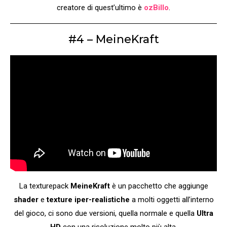
creatore di quest’ultimo è
ozBillo
.
#4 – MeineKraft
La texturepack
MeineKraft
è un pacchetto che aggiunge
shader
e
texture iper-realistiche
a molti oggetti all’interno
del gioco, ci sono due versioni, quella normale e quella
Ultra
HD
con una risoluzione molto più alta.