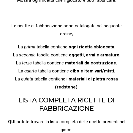
Mostra ogni ricetta che il giocatore può fabbricare
.
Le ricette di fabbricazione sono catalogate nel seguente
ordine;
La
prima
tabella contiene
ogni ricetta sbloccata
.
La
seconda
tabella contiene
oggetti, armi e armature
.
La
terza
tabella contiene
materiali da costruzione
.
La
quarta
tabella contiene
cibo e item vari/misti
.
La
quinta
tabella contiene i
materiali di pietra rossa
(redstone)
.
LISTA COMPLETA RICETTE DI
FABBRICAZIONE
QUI
potete trovare la lista completa delle ricette presenti nel
gioco.