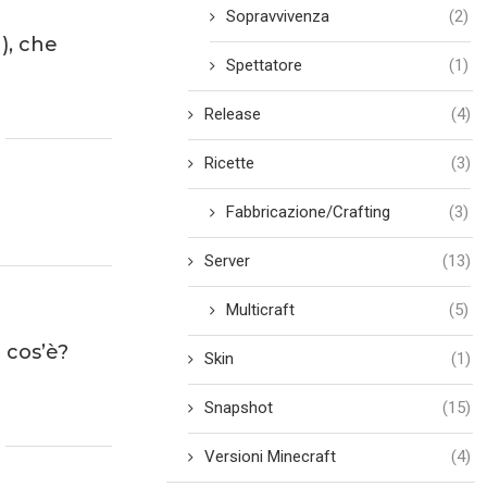
Sopravvivenza
(2)
), che
Spettatore
(1)
Release
(4)
Ricette
(3)
Fabbricazione/Crafting
(3)
Server
(13)
Multicraft
(5)
 cos’è?
Skin
(1)
Snapshot
(15)
Versioni Minecraft
(4)