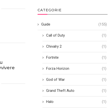
CATEGORIE
Guide
(155)
Call of Duty
(1)
Chivalry 2
(1)
Fortnite
(1)
su
vvivere
Forza Horizon
(1)
God of War
(1)
Grand Theft Auto
(1)
Halo
(1)