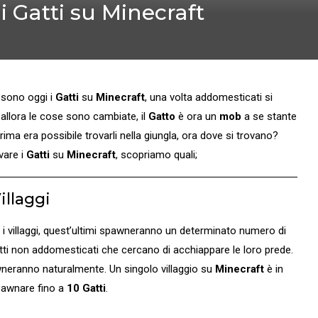
 Gatti su Minecraft
 sono oggi i
Gatti
su
Minecraft
, una volta addomesticati si
 allora le cose sono cambiate, il
Gatto
è ora un
mob
a se stante
ma era possibile trovarli nella giungla, ora dove si trovano?
vare i
Gatti
su
Minecraft
, scopriamo quali;
illaggi
 i villaggi, quest’ultimi spawneranno un determinato numero di
atti non addomesticati che cercano di acchiappare le loro prede.
eranno naturalmente. Un singolo villaggio su
Minecraft
è in
pawnare fino a
10 Gatti
.