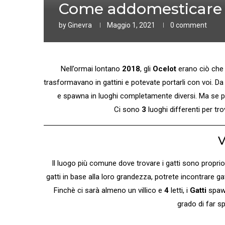
Come addomesticare i
by
Ginevra
Maggio 1, 2021
0 comment
Nell’ormai lontano
2018
, gli
Ocelot
erano ciò che
trasformavano in gattini e potevate portarli con voi. Da
e spawna in luoghi completamente diversi. Ma se pri
Ci sono
3
luoghi differenti per tro
V
Il luogo più comune dove trovare i gatti sono proprio
gatti in base alla loro grandezza, potrete incontrare g
Finchè ci sarà almeno un villico e
4
letti, i
Gatti
spawn
grado di far s