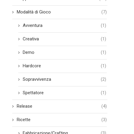
Modalità di Gioco
(7)
Avventura
(1)
Creativa
(1)
Demo
(1)
Hardcore
(1)
Sopravvivenza
(2)
Spettatore
(1)
Release
(4)
Ricette
(3)
Come ottenere lo Spooky
Come guadagnare soldi c
Fabbricazione/Crafting
(3)
Gourdian skin set su...
Minecraft