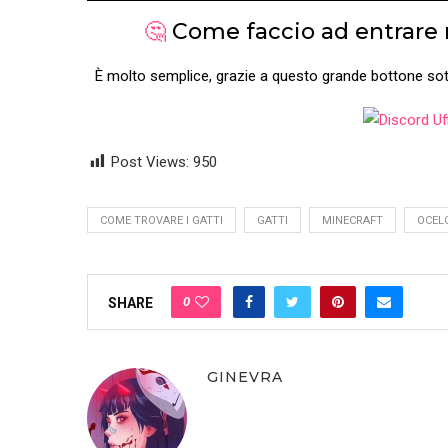
🤔
Come faccio ad entrare n
È molto semplice, grazie a questo grande bottone sot
Post Views:
950
COME TROVARE I GATTI
GATTI
MINECRAFT
OCEL
0
SHARE
GINEVRA