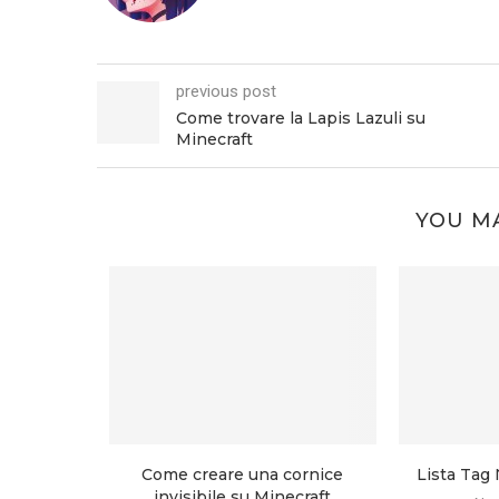
previous post
Come trovare la Lapis Lazuli su
Minecraft
YOU MA
lime su
Come creare una cornice
Lista Tag
re...
invisibile su Minecraft