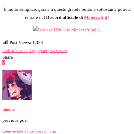
È molto semplice, grazie a questo grande bottone sottostante potrete
entrare nel
Discord ufficiale di
Minecraft.it
!
Post Views:
1.384
bedrock
crossplay
geyser
java
Server
Share
0
Facebook
Twitter
Pinterest
Email
Ginevra
previous post
Come installare Pixelmon con forge