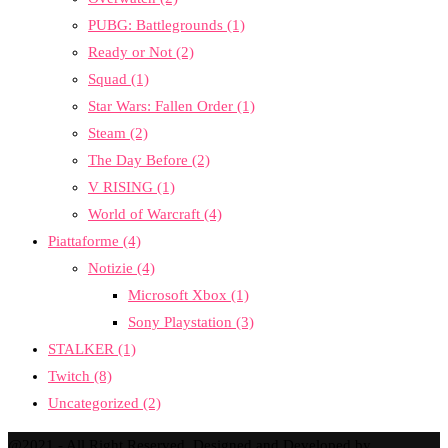
PUBG: Battlegrounds
(1)
Ready or Not
(2)
Squad
(1)
Star Wars: Fallen Order
(1)
Steam
(2)
The Day Before
(2)
V RISING
(1)
World of Warcraft
(4)
Piattaforme
(4)
Notizie
(4)
Microsoft Xbox
(1)
Sony Playstation
(3)
STALKER
(1)
Twitch
(8)
Uncategorized
(2)
@2021 - All Right Reserved. Designed and Developed by