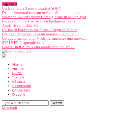
Top Posts
Un leak rivela 3 nuovi headset SONY
Diablo Immortal rinviato in Cina all’ultimo momento
Nintendo Switch Sports: Come giocare in Multiplayer
Escape from Tarkov: Arena è finalmente realtà
Apple rivela il chip M2
Un fan di Pokèmon trasforma Gengar in Venom
Utente di Minecraft crea un animazione in Stop...
Un aggiornamento di V Rising aggiunge una nuova...
STALKER 2 riprende lo sviluppo
Grand Theft Auto 6 sarà ambientato nel 1998?
Home
Notizie
Guide
Twitch
eSports
Recensioni
Contattaci
Discord
Minecraft