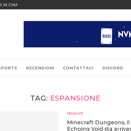
O IN CINA ALL’ULTIMO MOMENTO
NINTENDO SWITCH SPORTS: CO
SPORTS
RECENSIONI
CONTATTACI
DISCORD
TAG:
ESPANSIONE
Minecraft
Minecraft Dungeons, il
Echoing Void sta arriv