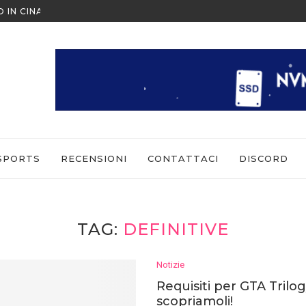
O IN CINA ALL’ULTIMO MOMENTO
NINTENDO SWITCH SPORTS: CO
SPORTS
RECENSIONI
CONTATTACI
DISCORD
TAG:
DEFINITIVE
Notizie
Requisiti per GTA Trilogy
scopriamoli!