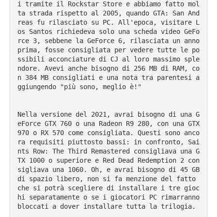
i tramite il Rockstar Store e abbiamo fatto mol
ta strada rispetto al 2005, quando GTA: San And
reas fu rilasciato su PC. All'epoca, visitare L
os Santos richiedeva solo una scheda video GeFo
rce 3, sebbene la GeForce 6, rilasciata un anno 
prima, fosse consigliata per vedere tutte le po
ssibili acconciature di CJ al loro massimo sple
ndore. Avevi anche bisogno di 256 MB di RAM, co
n 384 MB consigliati e una nota tra parentesi a
ggiungendo "più sono, meglio è!"

Nella versione del 2021, avrai bisogno di una G
eForce GTX 760 o una Radeon R9 280, con una GTX 
970 o RX 570 come consigliata. Questi sono anco
ra requisiti piuttosto bassi: in confronto, Sai
nts Row: The Third Remastered consigliava una G
TX 1000 o superiore e Red Dead Redemption 2 con
sigliava una 1060. Oh, e avrai bisogno di 45 GB 
di spazio libero, non si fa menzione del fatto 
che si potrà scegliere di installare i tre gioc
hi separatamente o se i giocatori PC rimarranno 
bloccati a dover installare tutta la trilogia.
