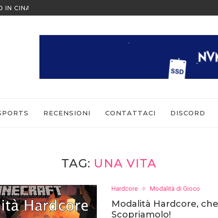
O IN CINA ALL’ULTIMO MOMENTO
NINTENDO SWITCH SPORTS: CO
SPORTS
RECENSIONI
CONTATTACI
DISCORD
TAG:
UNA VITA
Hardcore
Modalità di Gioco
Modalità Hardcore, che
Scopriamolo!