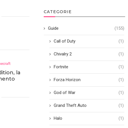
CATEGORIE
Guide
(155)
Call of Duty
(1)
Chivalry 2
(1)
necraft
Fortnite
(1)
tion, la
amento
Forza Horizon
(1)
God of War
(1)
Grand Theft Auto
(1)
Halo
(1)