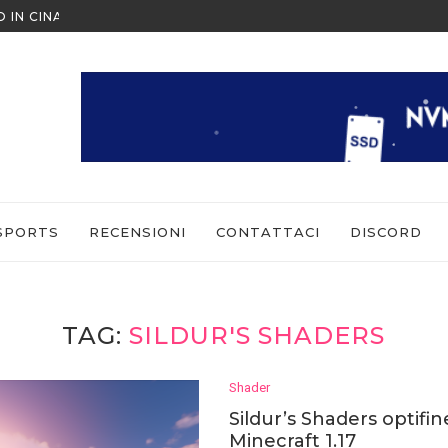
O IN CINA ALL’ULTIMO MOMENTO
NINTENDO SWITCH SPORTS: CO
SPORTS
RECENSIONI
CONTATTACI
DISCORD
TAG:
SILDUR'S SHADERS
Shader
Sildur’s Shaders optifin
Minecraft 1.17