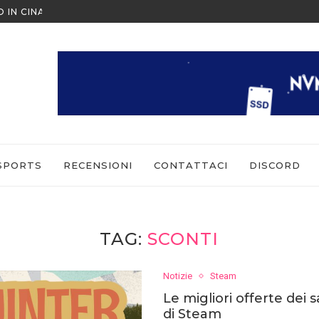
O IN CINA ALL’ULTIMO MOMENTO
NINTENDO SWITCH SPORTS: CO
SPORTS
RECENSIONI
CONTATTACI
DISCORD
TAG:
SCONTI
Notizie
Steam
Le migliori offerte dei sa
di Steam