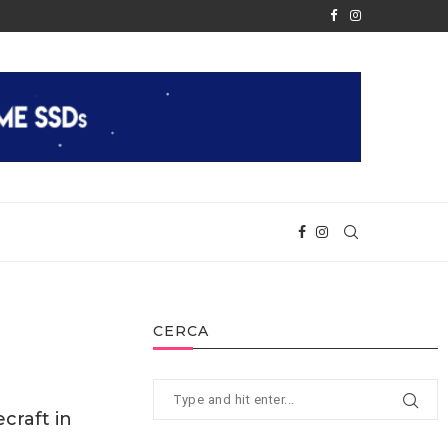
È FINALMENTE REALTÀ
APPLE RIVELA IL CHIP M2
CERCA
craft in