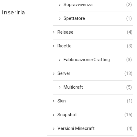
Sopravvivenza
(2)
nserirla
Spettatore
(1)
Release
(4)
Ricette
(3)
Fabbricazione/Crafting
(3)
Server
(13)
Multicraft
(5)
Skin
(1)
Snapshot
(15)
Versioni Minecraft
(4)