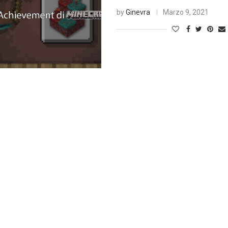
by
Ginevra
Marzo 9, 2021