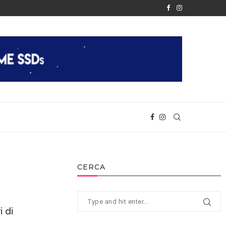
È FINALMENTE REALTÀ
APPLE RIVELA IL CHIP M2
CERCA
 di