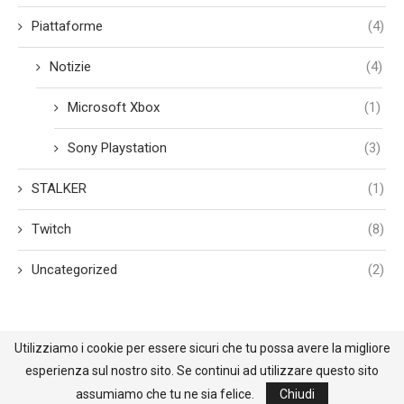
Piattaforme
(4)
Notizie
(4)
Microsoft Xbox
(1)
Sony Playstation
(3)
STALKER
(1)
Twitch
(8)
Uncategorized
(2)
Utilizziamo i cookie per essere sicuri che tu possa avere la migliore
esperienza sul nostro sito. Se continui ad utilizzare questo sito
@2021 - All Right Reserved. Designed and Developed by BehindReality.it
assumiamo che tu ne sia felice.
Chiudi