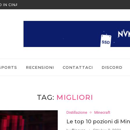
O IN CINA ALL’ULTIMO MOMENTO
NINTENDO SWITCH SPORTS: CO
SPORTS
RECENSIONI
CONTATTACI
DISCORD
TAG:
MIGLIORI
Distillazione
Minecraft
Le top 10 pozioni di Mi