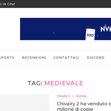
O IN CINA ALL’ULTIMO MOMENTO
NINTENDO SWITCH SPORTS: CO
SPORTS
RECENSIONI
CONTATTACI
DISCORD
TAG:
MEDIEVALE
Chivalry 2
Notizie
Chivalry 2 ha venduto o
milione di copie