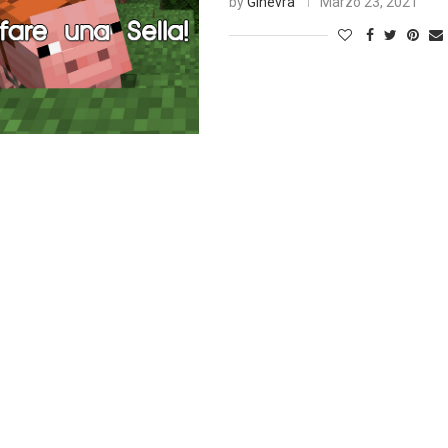
by
Ginevra
Marzo 23, 2021