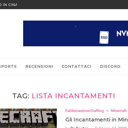
O IN CINA ALL’ULTIMO MOMENTO
NINTENDO SWITCH SPORTS: CO
SPORTS
RECENSIONI
CONTATTACI
DISCORD
TAG:
LISTA INCANTAMENTI
Fabbricazione/Crafting
Minecraft
Gli Incantamenti in Min