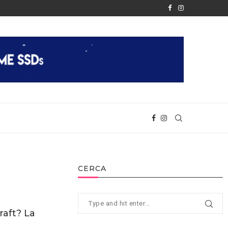
È FINALMENTE REALTÀ
APPLE RIVELA IL CHIP M2
CERCA
raft? La