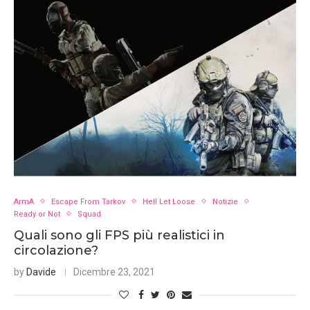
ArmA
Escape From Tarkov
Hell Let Loose
Notizie
Ready or Not
Squad
Quali sono gli FPS più realistici in
circolazione?
by
Davide
Dicembre 23, 2021