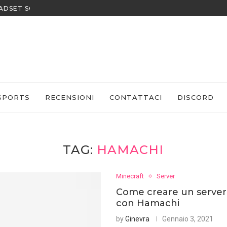
EADSET SONY
SPORTS
RECENSIONI
CONTATTACI
DISCORD
TAG:
HAMACHI
Minecraft
Server
Come creare un server
con Hamachi
by
Ginevra
Gennaio 3, 2021