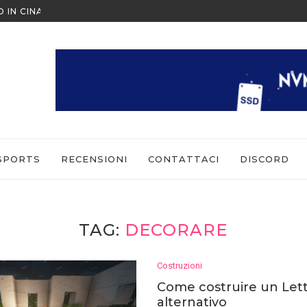
O IN CINA ALL’ULTIMO MOMENTO
NINTENDO SWITCH SPORTS: CO
SPORTS
RECENSIONI
CONTATTACI
DISCORD
TAG:
DECORARE
Costruzioni
Come costruire un Let
alternativo