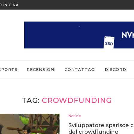
O IN CINA ALL’ULTIMO MOMENTO
NINTENDO SWITCH SPORTS: CO
SPORTS
RECENSIONI
CONTATTACI
DISCORD
TAG:
CROWDFUNDING
Notizie
Sviluppatore sparisce co
del crowdfunding