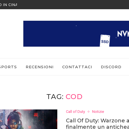
O IN CINA ALL’ULTIMO MOMENTO
NINTENDO SWITCH SPORTS: CO
SPORTS
RECENSIONI
CONTATTACI
DISCORD
TAG:
COD
Call of Duty
Notizie
Call Of Duty: Warzone 
finalmente un antiche