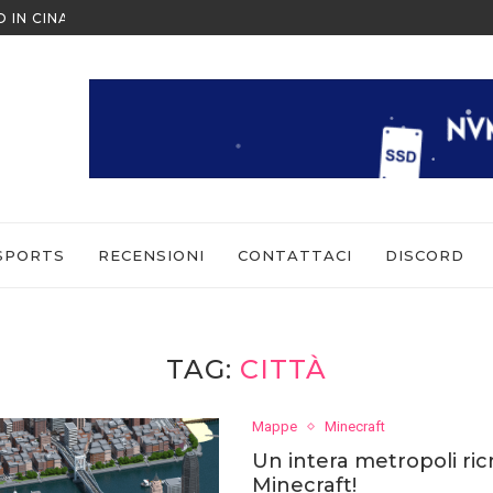
O IN CINA ALL’ULTIMO MOMENTO
NINTENDO SWITCH SPORTS: CO
SPORTS
RECENSIONI
CONTATTACI
DISCORD
TAG:
CITTÀ
Mappe
Minecraft
Un intera metropoli ric
Minecraft!