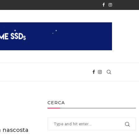
È FINALMENTE REALTÀ
APPLE RIVELA IL CHIP M2
CERCA
 nascosta