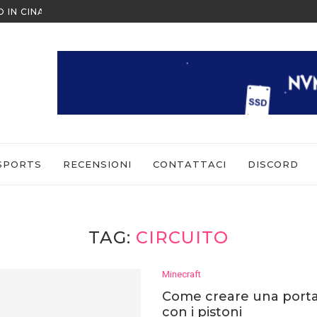
O IN CINA ALL’ULTIMO MOMENTO
ESCAPE FROM TARKOV: ARENA 
 COME GIOCARE IN MULTIPLAYER
SPORTS
RECENSIONI
CONTATTACI
DISCORD
TAG:
CIRCUITO
Minecraft
Come creare una porta
con i pistoni