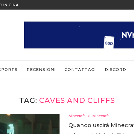
O IN CINA ALL’ULTIMO MOMENTO
NINTENDO SWITCH SPORTS: CO
SPORTS
RECENSIONI
CONTATTACI
DISCORD
TAG:
CAVES AND CLIFFS
Minecraft
Minecraft
Quando uscirà Minecraf