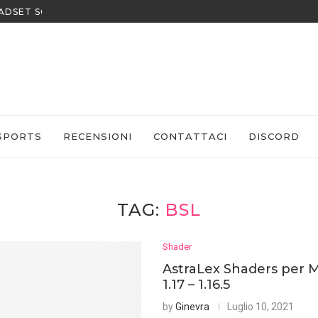
EADSET SONY
SPORTS
RECENSIONI
CONTATTACI
DISCORD
TAG:
BSL
Shader
AstraLex Shaders per M
1.17 – 1.16.5
by
Ginevra
Luglio 10, 2021