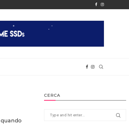
ME GIOCARE IN MULTIPLAYER
ESCAPE FROM TARKOV: ARENA È F
CERCA
, quando