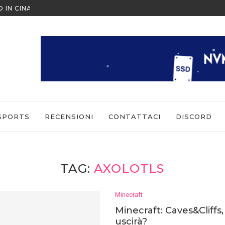
O IN CINA ALL’ULTIMO MOMENTO
NINTENDO SWITCH SPORTS: CO
SPORTS
RECENSIONI
CONTATTACI
DISCORD
TAG:
AXOLOTLS
Minecraft
Minecraft: Caves&Cliffs
uscirà?