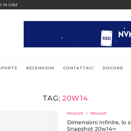
O IN CINA ALL’ULTIMO MOMENTO
NINTENDO SWITCH SPORTS: CO
SPORTS
RECENSIONI
CONTATTACI
DISCORD
TAG:
20W14
Minecraft
Minecraft
Dimensioni Infinite, lo
Snapshot 20w14∞