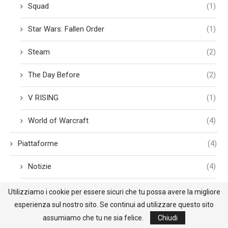
Squad
(1)
Star Wars: Fallen Order
(1)
Steam
(2)
The Day Before
(2)
V RISING
(1)
World of Warcraft
(4)
Piattaforme
(4)
Notizie
(4)
Microsoft Xbox
(1)
Utilizziamo i cookie per essere sicuri che tu possa avere la migliore
esperienza sul nostro sito. Se continui ad utilizzare questo sito
Sony Playstation
(3)
assumiamo che tu ne sia felice.
Chiudi