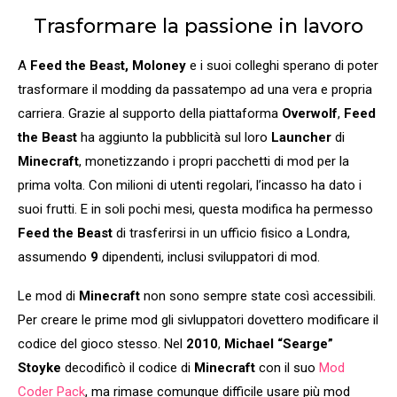
Trasformare la passione in lavoro
A
Feed the Beast, Moloney
e i suoi colleghi sperano di poter
trasformare il modding da passatempo ad una vera e propria
carriera. Grazie al supporto della piattaforma
Overwolf
,
Feed
the Beast
ha aggiunto la pubblicità sul loro
Launcher
di
Minecraft
, monetizzando i propri pacchetti di mod per la
prima volta. Con milioni di utenti regolari, l’incasso ha dato i
suoi frutti. E in soli pochi mesi, questa modifica ha permesso
Feed the Beast
di trasferirsi in un ufficio fisico a Londra,
assumendo
9
dipendenti, inclusi sviluppatori di mod.
Le mod di
Minecraft
non sono sempre state così accessibili.
Per creare le prime mod gli sivluppatori dovettero modificare il
codice del gioco stesso. Nel
2010
,
Michael “Searge”
Stoyke
decodificò il codice di
Minecraft
con il suo
Mod
Coder Pack
, ma rimase comunque difficile usare più mod