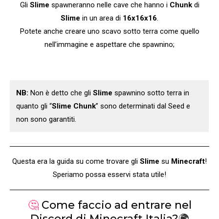
Gli
Slime
spawneranno nelle cave che hanno i
Chunk
di
Slime
in un area di
16x16x16
.
Potete anche creare uno scavo sotto terra come quello
nell’immagine e aspettare che spawnino;
NB:
Non è detto che gli
Slime
spawnino sotto terra in
quanto gli “
Slime Chunk
” sono determinati dal Seed e
non sono garantiti.
Questa era la guida su come trovare gli
Slime
su
Minecraft
!
Speriamo possa esservi stata utile!
🤔
Come faccio ad entrare nel
Discord di Minecraft Italia?
🌍