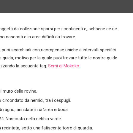
oggetti da collezione sparsi per i continenti e, sebbene ce ne
o nascosti e in aree difficili da trovare.
e puoi scambiarli con ricompense uniche a intervalli specifici.
a guida, motivo per la quale puoi trovare tutte le nostre guide
lizzando la seguente tag:
Semi di Mokoko
.
 muro delle rovine.
circondato da nemici, tra i cespugli.
i ragno, annidate in un’area erbosa.
4. Nascosto nella nebbia verde.
a recintata, sotto una fatiscente torre di guardia.