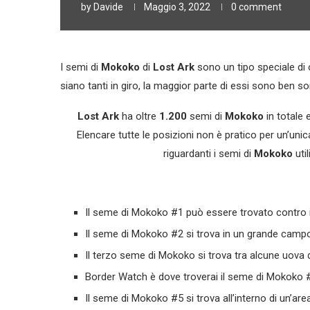
by
Davide
Maggio 3, 2022
0 comment
I semi di
Mokoko
di
Lost Ark
sono un tipo speciale di 
siano tanti in giro, la maggior parte di essi sono ben son
Lost Ark
ha oltre
1.200
semi di
Mokoko
in totale 
Elencare tutte le posizioni non è pratico per un’unic
riguardanti i semi di
Mokoko
uti
Il seme di Mokoko #1 può essere trovato contro il
Il seme di Mokoko #2 si trova in un grande campo 
Il terzo seme di Mokoko si trova tra alcune uova d
Border Watch è dove troverai il seme di Mokoko #
Il seme di Mokoko #5 si trova all’interno di un’are