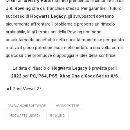
Molti fan di
Harry Potter
stanno prendendo le distanze sia da
J.K. Rowling
che dal franchise stesso. Per garantire il futuro
successo di
Hogwarts Legacy
, gli sviluppatori dovranno
sicuramente affrontare il problema e proporre un rimedio
praticabile, le affermazioni della Rowling non sono
assolutamente accettabili nella società moderna e per questo
motivo il gioco potrebbe essere etichettato a sua volta come
qualcosa che promuove o appoggia le idee della scrittrice.
La data di rilascio di
Hogwarts Legacy
è prevista per il
2022
per
PC, PS4, PS5, Xbox One
e
Xbox Series X/S
.
Post Views:
27
AVALANCHE SOFTWARE
HARRY POTTER
HOGWARTS LEGACY
ROWLING