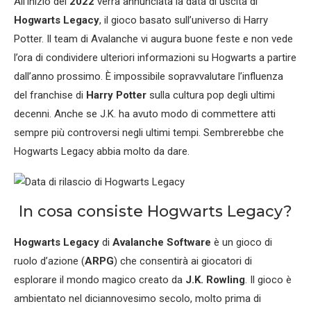
All’inizio del
2022
verrà annunciata la data di uscita di
Hogwarts Legacy
, il gioco basato sull’universo di Harry
Potter. Il team di Avalanche vi augura buone feste e non vede
l’ora di condividere ulteriori informazioni su Hogwarts a partire
dall’anno prossimo. È impossibile sopravvalutare l’influenza
del franchise di
Harry Potter
sulla cultura pop degli ultimi
decenni. Anche se J.K. ha avuto modo di commettere atti
sempre più controversi negli ultimi tempi. Sembrerebbe che
Hogwarts Legacy abbia molto da dare.
In cosa consiste Hogwarts Legacy?
Hogwarts Legacy
di
Avalanche Software
è un gioco di
ruolo d’azione (
ARPG
) che consentirà ai giocatori di
esplorare il mondo magico creato da
J.K. Rowling
. Il gioco è
ambientato nel diciannovesimo secolo, molto prima di