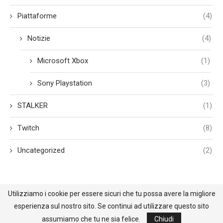
Piattaforme
(4)
Notizie
(4)
Microsoft Xbox
(1)
Sony Playstation
(3)
STALKER
(1)
Twitch
(8)
Uncategorized
(2)
Utilizziamo i cookie per essere sicuri che tu possa avere la migliore
esperienza sul nostro sito. Se continui ad utilizzare questo sito
@2021 - All Right Reserved. Designed and Developed by BehindReality.it
assumiamo che tu ne sia felice.
Chiudi