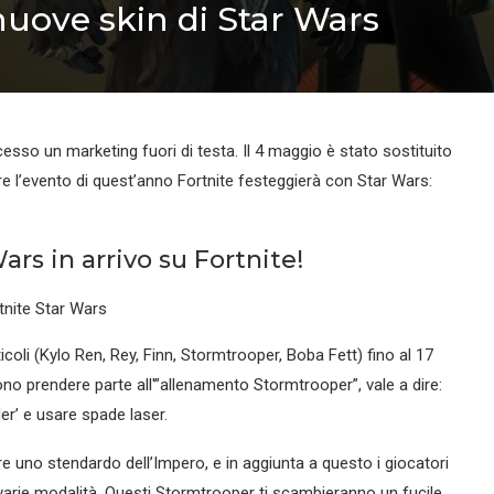
nuove skin di Star Wars
sso un marketing fuori di testa. Il 4 maggio è stato sostituito
re l’evento di quest’anno Fortnite festeggierà con Star Wars:
ars in arrivo su Fortnite!
icoli (Kylo Ren, Rey, Finn, Stormtrooper, Boba Fett) fino al 17
no prendere parte all'”allenamento Stormtrooper”, vale a dire:
er’ e usare spade laser.
e uno stendardo dell’Impero, e in aggiunta a questo i giocatori
arie modalità. Questi Stormtrooper ti scambieranno un fucile