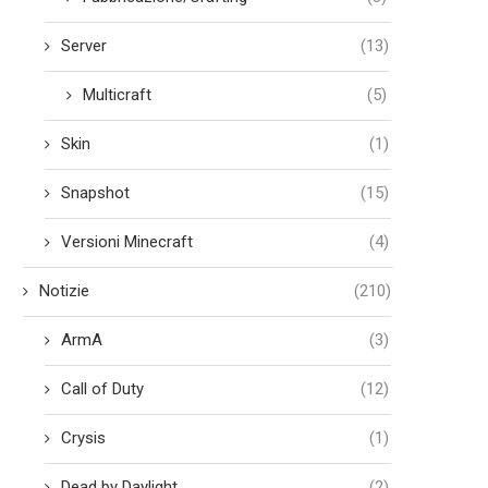
Server
(13)
Multicraft
(5)
Skin
(1)
Snapshot
(15)
Versioni Minecraft
(4)
Notizie
(210)
Apple rivela il chip M2
Un fan di Pokèmon trasfo
Gengar in Venom
Giugno 7, 2022
ArmA
(3)
Maggio 31, 2022
Call of Duty
(12)
Crysis
(1)
Dead by Daylight
(2)