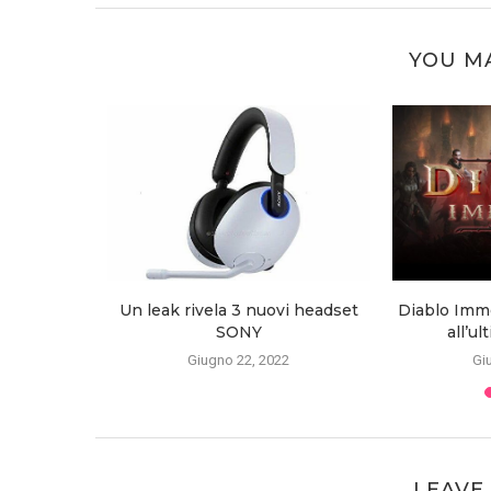
YOU MA
un nuovo
Un leak rivela 3 nuovi headset
Diablo Immo
o!
SONY
all’u
2
Giugno 22, 2022
Gi
LEAVE