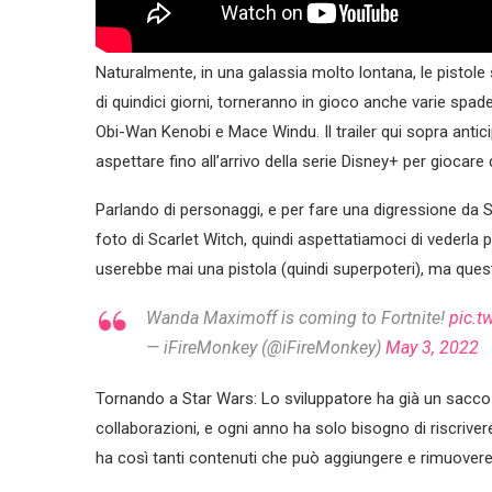
Naturalmente, in una galassia molto lontana, le pistole s
di quindici giorni, torneranno in gioco anche varie spade
Obi-Wan Kenobi e Mace Windu. Il trailer qui sopra ant
aspettare fino all’arrivo della serie Disney+ per gioca
Parlando di personaggi, e per fare una digressione da 
foto di Scarlet Witch, quindi aspettatiamoci di vederl
userebbe mai una pistola (quindi superpoteri), ma quest
Wanda Maximoff is coming to Fortnite!
pic.t
— iFireMonkey (@iFireMonkey)
May 3, 2022
Tornando a Star Wars: Lo sviluppatore ha già un sacco 
collaborazioni, e ogni anno ha solo bisogno di riscrive
ha così tanti contenuti che può aggiungere e rimuovere