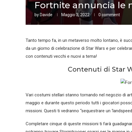
Fortnite annuncia le 
by
Davide
Maggio 3, 2022
0 comment
Tanto tempo fa, in un metaverso molto lontano, è succe
da un giorno di celebrazione di Star Wars e per celebra
con contenuti vecchi e nuovi a tema!
Contenuti di Star W
Vari costumi stellari stanno tornando nel negozio di art
maggio e durante questo periodo tutti i giocatori posso
missioni. Questi ti vedranno “sequestrare un ‘landspeed
Completare cinque di queste missioni ti farà guadagnar
potranno trovare Stormtrooper sparsi per le mappe in v