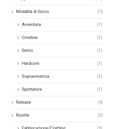
Modalità di Gioco
(7)
Avventura
(1)
Creativa
(1)
Demo
(1)
Hardcore
(1)
Sopravvivenza
(2)
Spettatore
(1)
Release
(4)
Ricette
(3)
Fabbricazione/Crafting
(3)