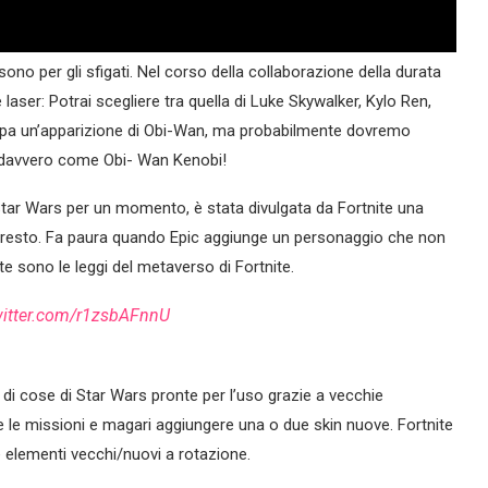
ono per gli sfigati. Nel corso della collaborazione della durata
 laser: Potrai scegliere tra quella di Luke Skywalker, Kylo Ren,
icipa un’apparizione di Obi-Wan, ma probabilmente dovremo
re davvero come Obi- Wan Kenobi!
Star Wars per un momento, è stata divulgata da Fortnite una
a presto. Fa paura quando Epic aggiunge un personaggio che non
e sono le leggi del metaverso di Fortnite.
witter.com/r1zsbAFnnU
di cose di Star Wars pronte per l’uso grazie a vecchie
re le missioni e magari aggiungere una o due skin nuove. Fortnite
 elementi vecchi/nuovi a rotazione.