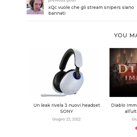
xQc vuole che gli stream snipers siano
bannati
YOU MA
un nuovo
Un leak rivela 3 nuovi headset
Diablo Immo
o!
SONY
all’u
2
Giugno 22, 2022
Gi