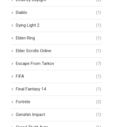
Diablo
(1)
Dying Light 2
(1)
Elden Ring
(1)
Elder Scrolls Online
(1)
Escape From Tarkov
(7)
FIFA
(1)
Final Fantasy 14
(1)
Apple rivela il chip M2
Un fan di Pokèmon trasfo
Fortnite
(2)
Gengar in Venom
Giugno 7, 2022
Maggio 31, 2022
Genshin Impact
(1)