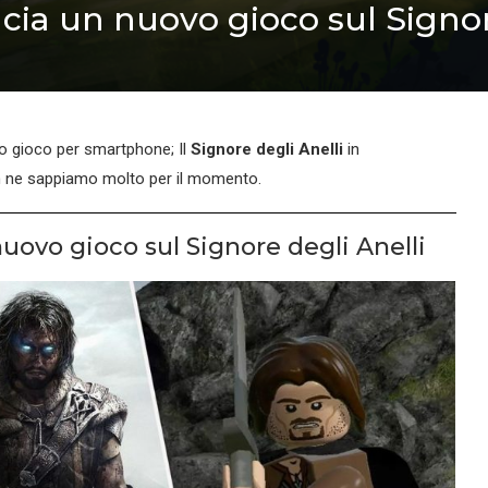
cia un nuovo gioco sul Signor
o gioco per smartphone; Il
Signore degli Anelli
in
n ne sappiamo molto per il momento.
uovo gioco sul Signore degli Anelli