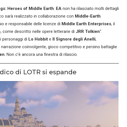
ngs: Heroes of Middle Earth
.
EA
non ha rilasciato molti dettagli
ioco sarà realizzato in collaborazione con
Middle-Earth
o e responsabile delle licenze di
Middle Earth Enterprises
, il
 come descritto nelle opere letterarie di
JRR Tolkien
“.
i personaggi di
Lo Hobbit
e
Il Signore degli Anelli
,
, narrazione coinvolgente, gioco competitivo e persino battaglie
ien
. Non c’è ancora una finestra di rilascio.
ludico di LOTR si espande