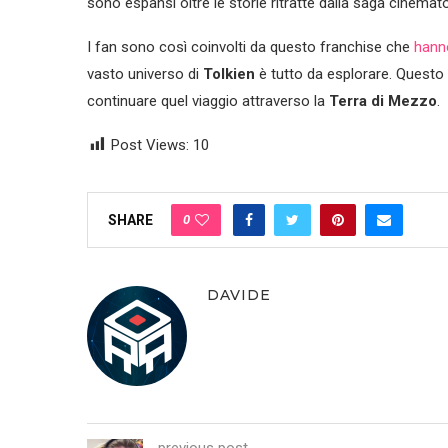
sono espansi oltre le storie ritratte dalla saga cinemat
I fan sono così coinvolti da questo franchise che
hanno
vasto universo di
Tolkien
è tutto da esplorare. Questo 
continuare quel viaggio attraverso la
Terra di Mezzo
.
Post Views:
10
0
SHARE
DAVIDE
previous post