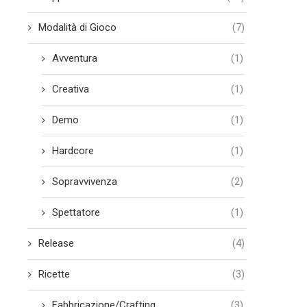
Modalità di Gioco
(7)
Avventura
(1)
Creativa
(1)
Demo
(1)
Hardcore
(1)
Sopravvivenza
(2)
Spettatore
(1)
Release
(4)
Ricette
(3)
Fabbricazione/Crafting
(3)