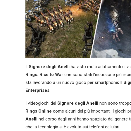
Il
Signore degli Anelli
ha visto molti adattamenti di vi
Rings: Rise to War
che sono stati l’incursione più re
sta lavorando a un nuovo gioco per smartphone; Il
Sig
Enterprises
.
I videogiochi del
Signore degli Anelli
non sono troppo d
Rings Online
come alcuni dei più importanti. I giochi pe
Anelli
nel corso degli anni hanno spaziato dal genere tr
che la tecnologia si è evoluta sui telefoni cellulari.